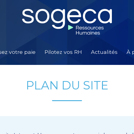
sez votre paie
Pilotez vos RH
Actualités
À 
PLAN DU SITE