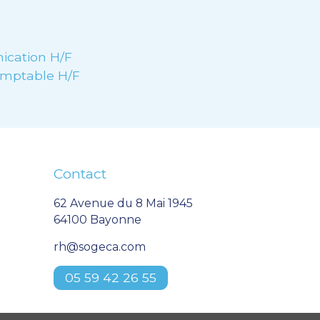
ication H/F
omptable H/F
Contact
62 Avenue du 8 Mai 1945
64100 Bayonne
rh@sogeca.com
05 59 42 26 55