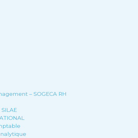
management – SOGECA RH
e SILAE
NATIONAL
mptable
analytique