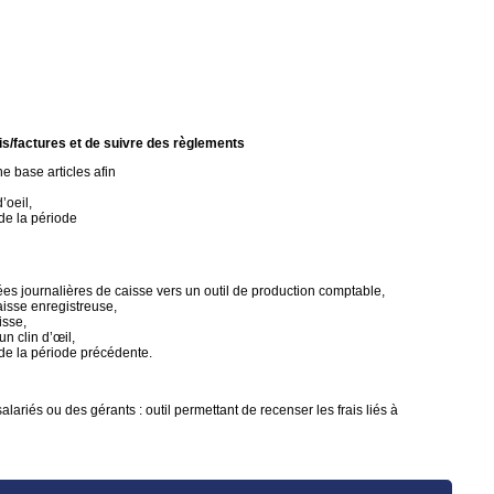
is/factures et de suivre des règlements
e base articles afin
’oeil,
 de la période
ées journalières de caisse vers un outil de production comptable,
aisse enregistreuse,
isse,
un clin d’œil,
 de la période précédente.
alariés ou des gérants : outil permettant de recenser les frais liés à